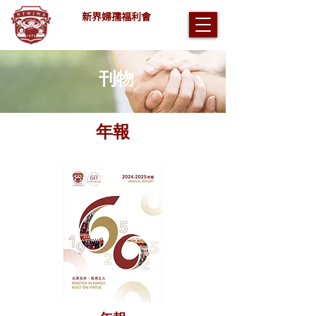
新界婦孺福利會
刊物
年報