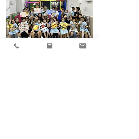
2023省德日
聯絡我們
​總辦事處
新界元朗體育路4號
電話：(852)
2477 0104
元朗大會堂四樓401室
ntwjwa@ntwjwa.org.hk
線上查詢